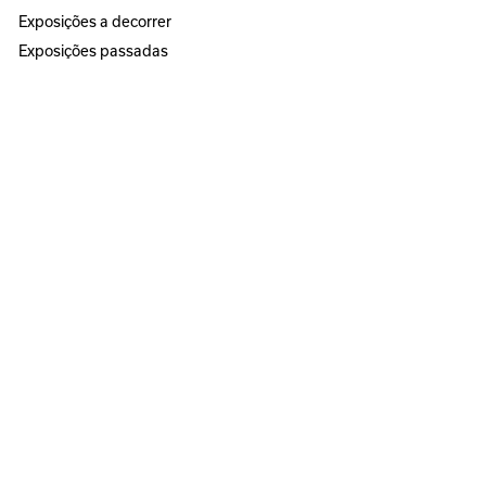
Exposições a decorrer
Exposições passadas
ATIVIDADES
Próximas atividades
Atividades passadas
Programa Educativo
Visitas
ESPAÇOS
Círculo Sede
Círculo Sereia
MUSEU
ANOZERO — BIENAL DE COIMBRA
Anozero‘25 solo show