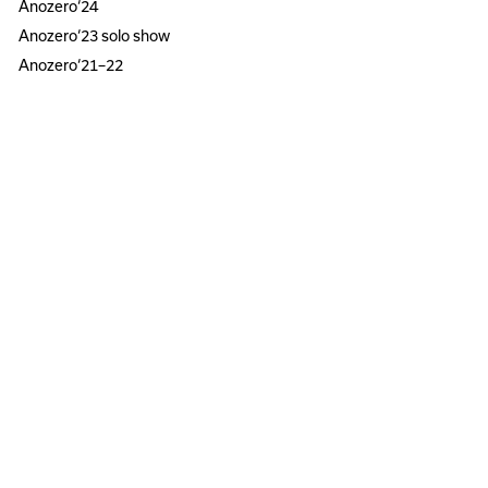
Anozero‘24
Anozero‘23 solo show
Anozero‘21–22
Todas as edições
INFORMAÇÃO
Sobre
Acessibilidade
Imprensa
Newsletter
Facebook
Instagram
Mapa do site
Pesquisa
PT
EN