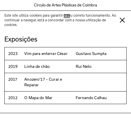
Círculo de Artes Plásticas de Coimbra
Este site utiliza cookies para garantir o seu correto funcionamento. Ao
Delfim Sardo
continuar a navegar, está a concordar com a nossa utilização de
cookies.
Exposições
2023
Vim para enterrar César
Gustavo Sumpta
2019
Linha de chão
Rui Neto
2017
Anozero‘17 – Curar e
Reparar
2012
O Mapa do Mar
Fernando Calhau