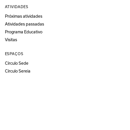
ATIVIDADES
Próximas atividades
Atividades passadas
Programa Educativo
Visitas
ESPAÇOS
Círculo Sede
Círculo Sereia
MUSEU
ANOZERO — BIENAL DE COIMBRA
Anozero‘25 solo show
Anozero‘24
Anozero‘23 solo show
Anozero‘21–22