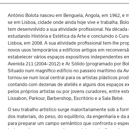
António Bolota nasceu em Benguela, Angola, em 1962, e m
se em Lisboa, cidade onde ainda hoje vive e trabalha. Bol
tem desenvolvido a sua atividade profissional. Na década 
estudando História e Estética da Arte e concluindo o Cur
Lisboa, em 2008. A sua atividade profissional tem-lhe pro
novos usos temporários a edifícios antigos em reconversã
estabelecer vários espaços expositivos independentes e
Avenida 211 (2004–2012) e Ar Sólido (programado por Bolo
Situado num magnífico edifício no passeio marítimo da A
tornou-se num local central para os artistas plásticos pr
contando com dezenas de ateliês e alguns dos espaços ex
pelos próprios artistas ou por jovens curadores, entre est
Lissabon, Parkour, Barbershop, Escritório e a Sala Bebé.
O seu trabalho artístico surge maioritariamente sob a for
dos materiais, do peso, do equilíbrio, da engenharia e da
para preparar um campo semântico que confronta o espe