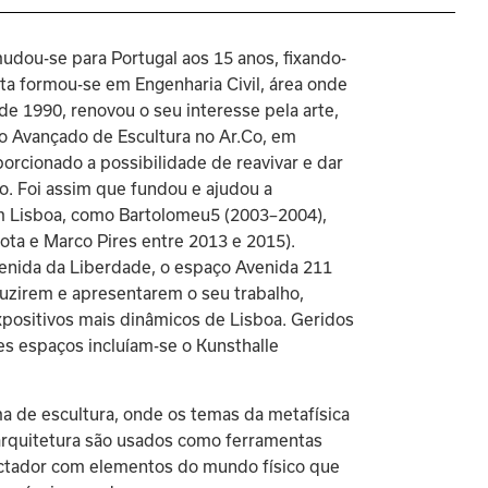
udou-se para Portugal aos 15 anos, fixando-
ota formou-se em Engenharia Civil, área onde 
de 1990, renovou o seu interesse pela arte, 
so Avançado de Escultura no Ar.Co, em 
porcionado a possibilidade de reavivar e dar 
o. Foi assim que fundou e ajudou a 
m Lisboa, como Bartolomeu5 (2003–2004), 
ta e Marco Pires entre 2013 e 2015). 
venida da Liberdade, o espaço Avenida 211 
oduzirem e apresentarem o seu trabalho, 
positivos mais dinâmicos de Lisboa. Geridos 
es espaços incluíam-se o Kunsthalle 
ma de escultura, onde os temas da metafísica 
 arquitetura são usados como ferramentas 
ctador com elementos do mundo físico que 