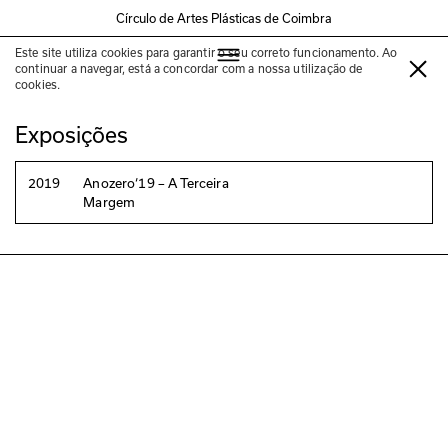
Círculo de Artes Plásticas de Coimbra
Este site utiliza cookies para garantir o seu correto funcionamento. Ao
Anna Boghiguian
continuar a navegar, está a concordar com a nossa utilização de
cookies.
Exposições
2019
Anozero‘19 – A Terceira
Margem