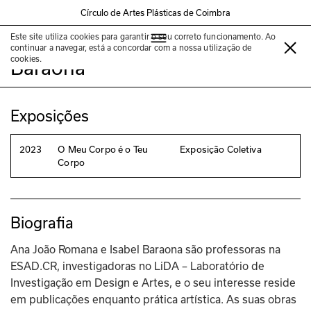
Círculo de Artes Plásticas de Coimbra
Este site utiliza cookies para garantir o seu correto funcionamento. Ao
Ana João Romana e Isabel
continuar a navegar, está a concordar com a nossa utilização de
cookies.
Baraona
Exposições
2023
O Meu Corpo é o Teu
Exposição Coletiva
Corpo
Biografia
Ana João Romana e Isabel Baraona são professoras na 
ESAD.CR, investigadoras no LiDA – Laboratório de 
Investigação em Design e Artes, e o seu interesse reside 
em publicações enquanto prática artística. As suas obras 