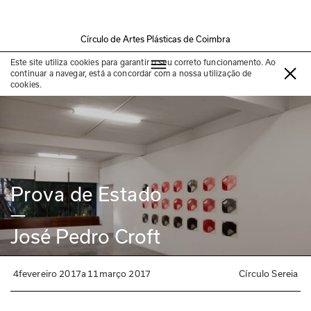
Círculo de Artes Plásticas de Coimbra
Exposição passada
Este site utiliza cookies para garantir o seu correto funcionamento. Ao
continuar a navegar, está a concordar com a nossa utilização de
cookies.
Prova de Estado
—
José Pedro Croft
4
fevereiro 2017
a
11
março 2017
Círculo Sereia