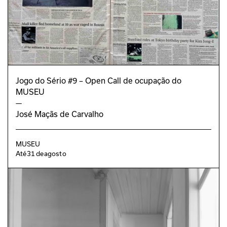
DESIGN GRÁFICO
Joana Monteiro 
PROJETO EDUCATIVO
Jorge das Neves
Pedro Sá Valentim
Valdemar Santos
Jogo do Sério #9 – Open Call de ocupação do
CORTESIA
MUSEU
Galeria Vera Cortês
—
José Maçãs de Carvalho
MUSEU
Até
31
de
agosto