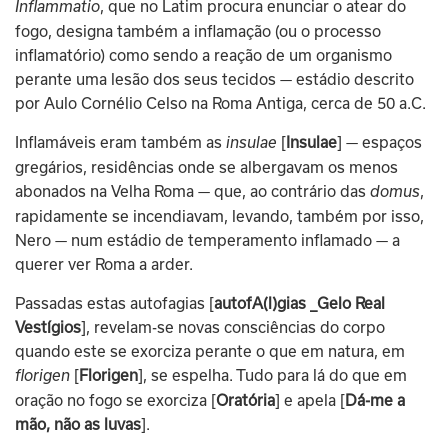
, que no Latim procura enunciar o atear do 
Inflammatio
fogo, designa também a inflamação (ou o processo 
inflamatório) como sendo a reação de um organismo 
perante uma lesão dos seus tecidos — estádio descrito 
por Aulo Cornélio Celso na Roma Antiga, cerca de 50 a.C.
Inflamáveis eram também as 
 [
Insulae
] — espaços 
insulae
gregários, residências onde se albergavam os menos 
abonados na Velha Roma — que, ao contrário das 
, 
domus
rapidamente se incendiavam, levando, também por isso, 
Nero — num estádio de temperamento inflamado — a 
querer ver Roma a arder.
Passadas estas autofagias [
autofA(l)gias _Gelo Real 
Vestígios
], revelam-se novas consciências do corpo 
quando este se exorciza perante o que em natura, em 
 [
Florigen
], se espelha. Tudo para lá do que em 
florigen
oração no fogo se exorciza [
Oratória
] e apela [
Dá-me a 
mão, não as luvas
].