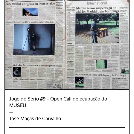
TEXTO 
Rui Torres
REVISÃO
Carina Correia 
TRADUÇÃO
Hugo Carriço (Estagiário FLUC)
DESIGN GRÁFICO
Joana Monteiro
Jogo do Sério #9 – Open Call de ocupação do
MUSEU
—
José Maçãs de Carvalho