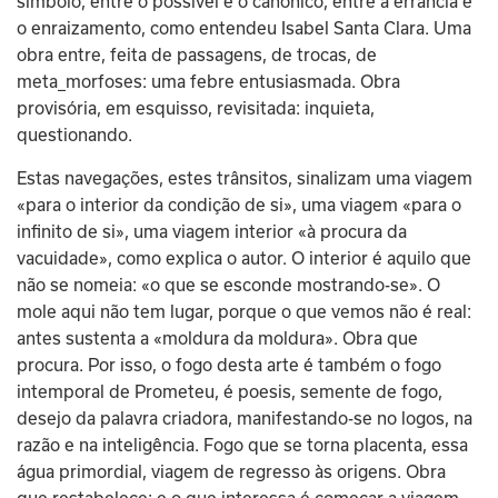
símbolo, entre o possível e o canónico, entre a errância e 
o enraizamento, como entendeu Isabel Santa Clara. Uma 
obra entre, feita de passagens, de trocas, de 
meta_morfoses: uma febre entusiasmada. Obra 
provisória, em esquisso, revisitada: inquieta, 
questionando.
Estas navegações, estes trânsitos, sinalizam uma viagem 
«para o interior da condição de si», uma viagem «para o 
infinito de si», uma viagem interior «à procura da 
vacuidade», como explica o autor. O interior é aquilo que 
não se nomeia: «o que se esconde mostrando-se». O 
mole aqui não tem lugar, porque o que vemos não é real: 
antes sustenta a «moldura da moldura». Obra que 
procura. Por isso, o fogo desta arte é também o fogo 
intemporal de Prometeu, é poesis, semente de fogo, 
desejo da palavra criadora, manifestando-se no logos, na 
razão e na inteligência. Fogo que se torna placenta, essa 
água primordial, viagem de regresso às origens. Obra 