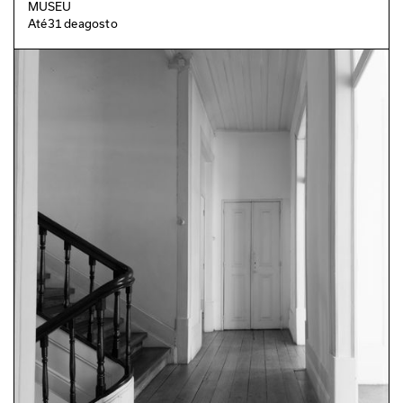
MUSEU
Até
31
de
agosto