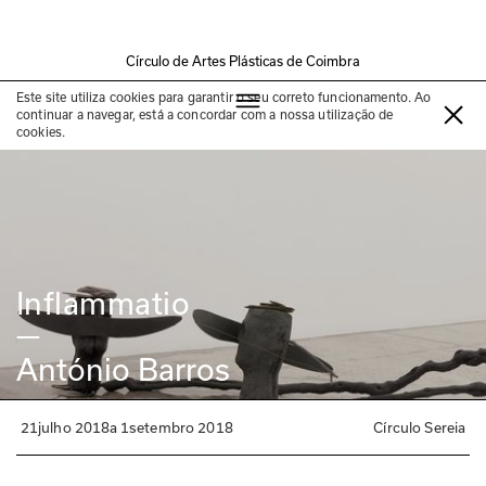
Círculo de Artes Plásticas de Coimbra
Exposição passada
Este site utiliza cookies para garantir o seu correto funcionamento. Ao
continuar a navegar, está a concordar com a nossa utilização de
cookies.
Inflammatio
—
António Barros
21
julho 2018
a
1
setembro 2018
Círculo Sereia