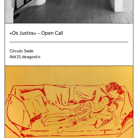
«Os Justos» – Open Call
Círculo Sede
Até
31
de
agosto