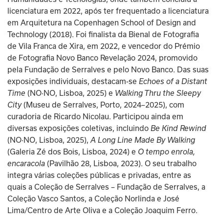
licenciatura em 2022, após ter frequentado a licenciatura 
em Arquitetura na Copenhagen School of Design and 
Technology (2018). Foi finalista da Bienal de Fotografia 
de Vila Franca de Xira, em 2022, e vencedor do Prémio 
de Fotografia Novo Banco Revelação 2024, promovido 
pela Fundação de Serralves e pelo Novo Banco. Das suas 
exposições individuais, destacam-se 
Echoes of a Distant 
Time
 (NO·NO, Lisboa, 2025) e 
Walking Thru the Sleepy 
City
 (Museu de Serralves, Porto, 2024–2025), com 
curadoria de Ricardo Nicolau. Participou ainda em 
diversas exposições coletivas, incluindo 
Be Kind Rewind
(NO·NO, Lisboa, 2025), 
A Long Line Made By Walking
(Galeria Zé dos Bois, Lisboa, 2024) e 
O tempo enrola, 
encaracola
 (Pavilhão 28, Lisboa, 2023). O seu trabalho 
integra várias coleções públicas e privadas, entre as 
quais a Coleção de Serralves – Fundação de Serralves, a 
Coleção Vasco Santos, a Coleção Norlinda e José 
Lima/Centro de Arte Oliva e a Coleção Joaquim Ferro.