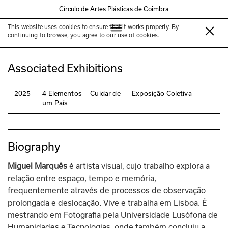
Círculo de Artes Plásticas de Coimbra
This website uses cookies to ensure that it works properly. By
Miguel Marquês
continuing to browse, you agree to our use of cookies.
Associated Exhibitions
2025
4 Elementos — Cuidar de
Exposição Coletiva
um País
Biography
Miguel Marquês
 é artista visual, cujo trabalho explora a 
relação entre espaço, tempo e memória, 
frequentemente através de processos de observação 
prolongada e deslocação. Vive e trabalha em Lisboa. É 
mestrando em Fotografia pela Universidade Lusófona de 
Humanidades e Tecnologias, onde também concluiu a 