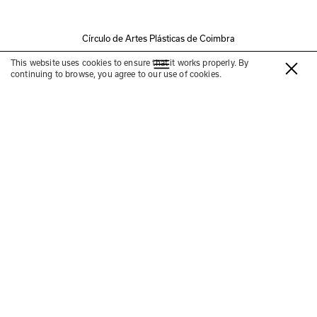
Círculo de Artes Plásticas de Coimbra
Educational Program
Visita
This website uses cookies to ensure that it works properly. By
continuing to browse, you agree to our use of cookies.
Visitas orientadas com o
público às exposições «Pensar
como a montanha» e «TRIZ»
—
mediação: Jorge Cabrera
08, 22 NOV e 13, 20 DEZ, sábados
16h00
Gratuito
Registration required
Círculo Sereia
Círculo Sede
Visitas facilitadas por um mediador, que cria 